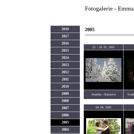
Fotogalerie - Emma,
2018
2005
2017
2016
22. - 29. 01. 2005
2015
2014
2013
2012
2011
2010
2009
Jeseníky - Ramzová
Svatb
2008
04. 06. 2005
2007
2006
2005
2004